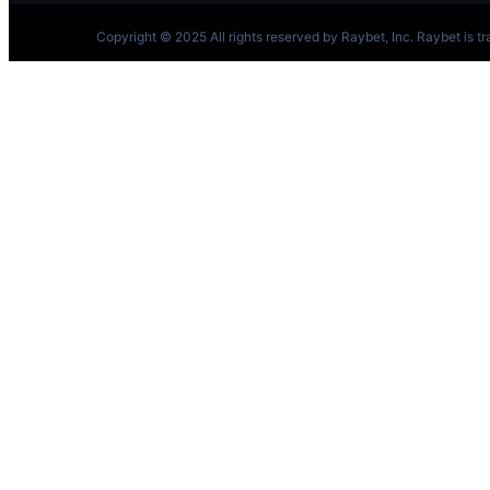
跳
至
内
容